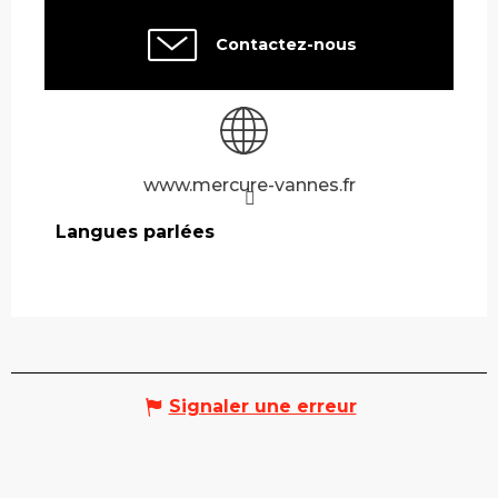
Contactez-nous
www.mercure-vannes.fr
Langues parlées
Langues parlées
Signaler une erreur