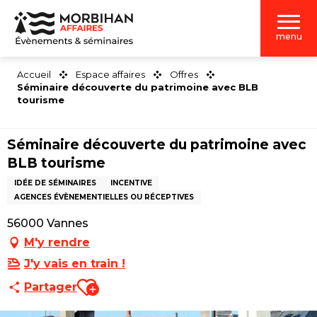
Aller
au
menu
contenu
principal
Accueil
Espace affaires
Offres
Séminaire découverte du patrimoine avec BLB
tourisme
Séminaire découverte du patrimoine avec
BLB tourisme
IDÉE DE SÉMINAIRES
INCENTIVE
AGENCES ÉVÈNEMENTIELLES OU RÉCEPTIVES
56000 Vannes
M'y rendre
J'y vais en train !
Ajouter aux favoris
Partager