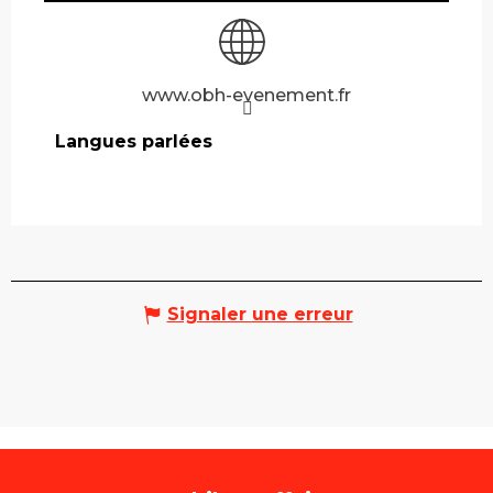
www.obh-evenement.fr
Langues parlées
Langues parlées
Signaler une erreur