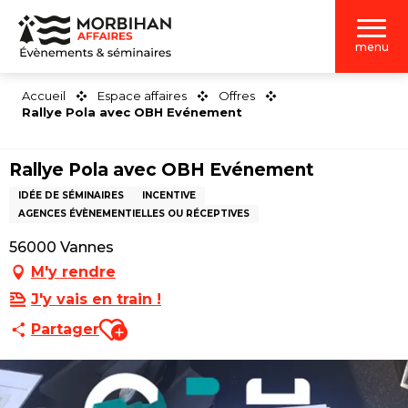
Aller
au
menu
contenu
principal
Accueil
Espace affaires
Offres
Rallye Pola avec OBH Evénement
Rallye Pola avec OBH Evénement
IDÉE DE SÉMINAIRES
INCENTIVE
AGENCES ÉVÈNEMENTIELLES OU RÉCEPTIVES
56000 Vannes
M'y rendre
J'y vais en train !
Ajouter aux favoris
Partager