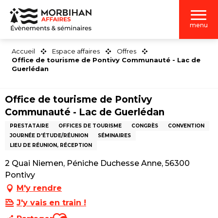
Aller
au
menu
contenu
principal
Accueil
Espace affaires
Offres
Office de tourisme de Pontivy Communauté - Lac de
Guerlédan
Office de tourisme de Pontivy
Communauté - Lac de Guerlédan
PRESTATAIRE
OFFICES DE TOURISME
CONGRÈS
CONVENTION
JOURNÉE D'ÉTUDE/RÉUNION
SÉMINAIRES
LIEU DE RÉUNION, RÉCEPTION
2 Quai Niemen, Péniche Duchesse Anne, 56300
Pontivy
M'y rendre
J'y vais en train !
Ajouter aux favoris