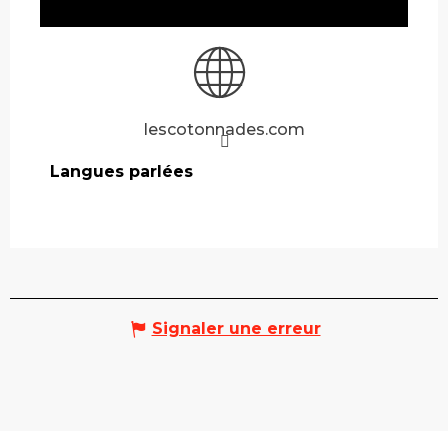
lescotonnades.com
Langues parlées
Langues parlées
Signaler une erreur