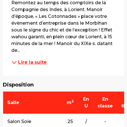
Remontez au temps des comptoirs de la 
Compagnie des Indes, à Lorient. Manoir 
d’époque, « Les Cotonnades » place votre 
évènement d’entreprise dans le Morbihan 
sous le signe du chic et de l’exception ! Effet 
wahou garanti, en plein cœur de Lorient, à 15 
minutes de la mer ! Manoir du XIXe s. datant 
de...
Lire la suite
Disposition
En
En
2
Salle
m
U
classe
th
Salon Soie
25
/
-