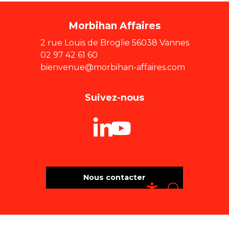
Morbihan Affaires
2 rue Louis de Broglie 56038 Vannes
02 97 42 61 60
bienvenue@morbihan-affaires.com
Suivez-nous
Nous contacter
Recherche
Accessibili