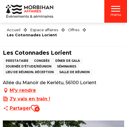
Aller
au
menu
contenu
principal
Accueil
Espace affaires
Offres
Les Cotonnades Lorient
Les Cotonnades Lorient
PRESTATAIRE
CONGRÈS
DÎNER DE GALA
JOURNÉE D'ÉTUDE/RÉUNION
SÉMINAIRES
LIEU DE RÉUNION, RÉCEPTION
SALLE DE RÉUNION
Allée du Manoir de Kerlétu, 56100 Lorient
M'y rendre
J'y vais en train !
Ajouter aux favoris
Partager