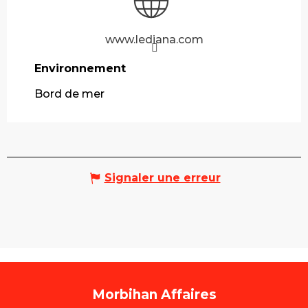
www.lediana.com
Environnement
Environnement
Bord de mer
Signaler une erreur
Morbihan Affaires