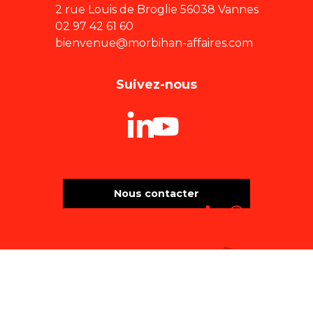
2 rue Louis de Broglie 56038 Vannes
02 97 42 61 60
bienvenue@morbihan-affaires.com
Suivez-nous
Nous contacter
Recherche
Accessibili