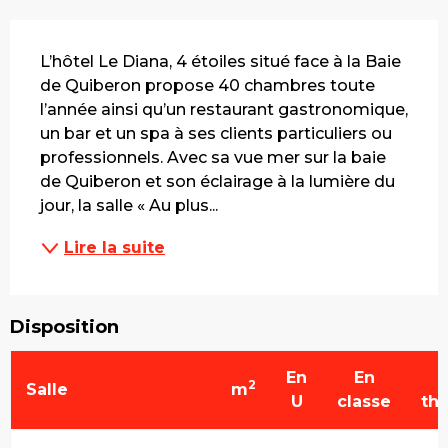
Description
L’hôtel Le Diana, 4 étoiles situé face à la Baie 
de Quiberon propose 40 chambres toute 
l’année ainsi qu’un restaurant gastronomique, 
un bar et un spa à ses clients particuliers ou 
professionnels. Avec sa vue mer sur la baie 
de Quiberon et son éclairage à la lumière du 
jour, la salle « Au plus...
Lire la suite
Disposition
En
En
2
Salle
m
U
classe
th