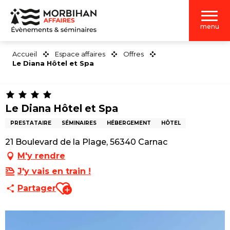
Aller
au
menu
contenu
principal
Accueil
Espace affaires
Offres
Le Diana Hôtel et Spa
Le Diana Hôtel et Spa
PRESTATAIRE
SÉMINAIRES
HÉBERGEMENT
HÔTEL
21 Boulevard de la Plage, 56340 Carnac
M'y rendre
J'y vais en train !
Ajouter aux favoris
Partager