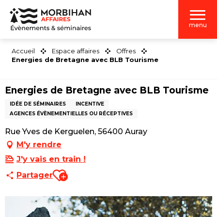
Aller
au
menu
contenu
principal
Accueil
Espace affaires
Offres
Energies de Bretagne avec BLB Tourisme
Energies de Bretagne avec BLB Tourisme
IDÉE DE SÉMINAIRES
INCENTIVE
AGENCES ÉVÈNEMENTIELLES OU RÉCEPTIVES
Rue Yves de Kerguelen, 56400 Auray
M'y rendre
J'y vais en train !
Ajouter aux favoris
Partager