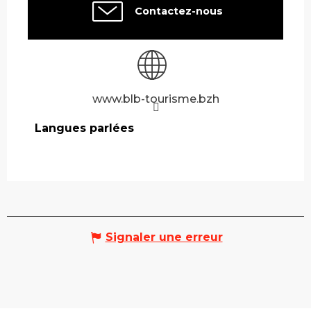
Contactez-nous
www.blb-tourisme.bzh
Langues parlées
Langues parlées
Signaler une erreur