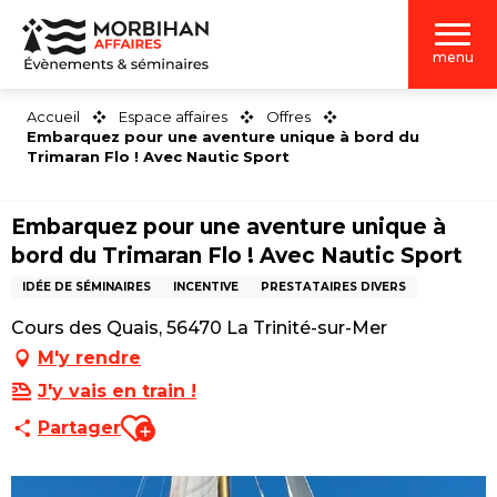
Aller
au
menu
contenu
principal
Accueil
Espace affaires
Offres
Embarquez pour une aventure unique à bord du
Trimaran Flo ! Avec Nautic Sport
Embarquez pour une aventure unique à
bord du Trimaran Flo ! Avec Nautic Sport
IDÉE DE SÉMINAIRES
INCENTIVE
PRESTATAIRES DIVERS
Cours des Quais, 56470 La Trinité-sur-Mer
M'y rendre
J'y vais en train !
Ajouter aux favoris
Partager