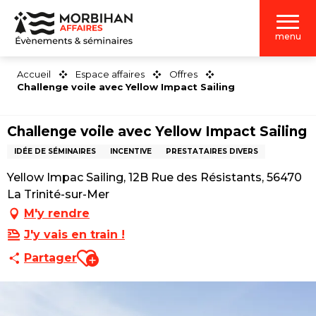
Aller
au
menu
contenu
principal
Accueil
Espace affaires
Offres
Challenge voile avec Yellow Impact Sailing
Challenge voile avec Yellow Impact Sailing
IDÉE DE SÉMINAIRES
INCENTIVE
PRESTATAIRES DIVERS
Yellow Impac Sailing, 12B Rue des Résistants, 56470
La Trinité-sur-Mer
M'y rendre
J'y vais en train !
Ajouter aux favoris
Partager