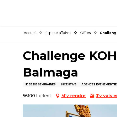
Aller
au
contenu
principal
Accueil
Espace affaires
Offres
Challen
Challenge KOH
Balmaga
IDÉE DE SÉMINAIRES
INCENTIVE
AGENCES ÉVÈNEMENTIE
56100 Lorient
M'y rendre
J'y vais e