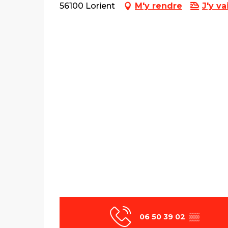
56100 Lorient
M'y rendre
J'y va
06 50 39 02
▒▒