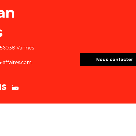
an
s
e 56038 Vannes
Nous contacter
affaires.com
us
tions légales
Cookies
Plan du site
Accessibilité : site non conf