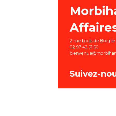
Morbih
Affaire
2 rue Louis de Brogli
02 97 42 61 60
bienvenue@morbihan-
Suivez-no
Men