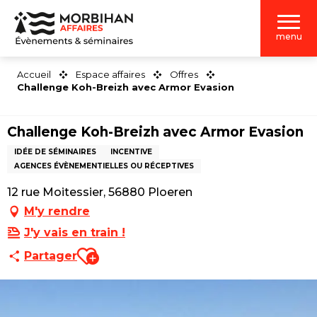
Aller
au
menu
contenu
principal
Accueil
Espace affaires
Offres
Challenge Koh-Breizh avec Armor Evasion
Challenge Koh-Breizh avec Armor Evasion
IDÉE DE SÉMINAIRES
INCENTIVE
AGENCES ÉVÈNEMENTIELLES OU RÉCEPTIVES
12 rue Moitessier, 56880 Ploeren
M'y rendre
J'y vais en train !
Ajouter aux favoris
Partager