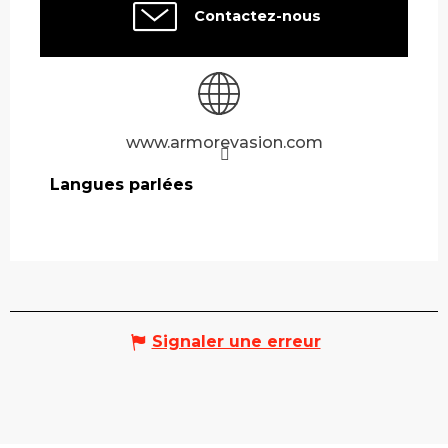
Contactez-nous
www.armorevasion.com
Langues parlées
Langues parlées
Signaler une erreur