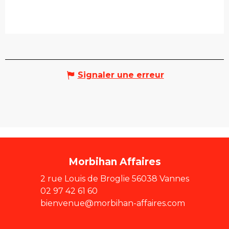
Signaler une erreur
Morbihan Affaires
2 rue Louis de Broglie 56038 Vannes
02 97 42 61 60
bienvenue@morbihan-affaires.com