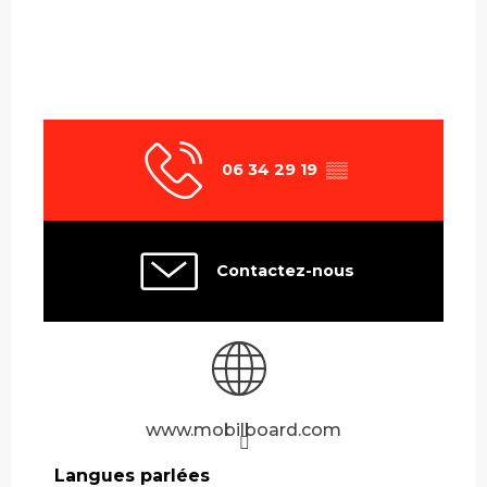
06 34 29 19
▒▒
Contactez-nous
www.mobilboard.com
Langues parlées
Langues parlées