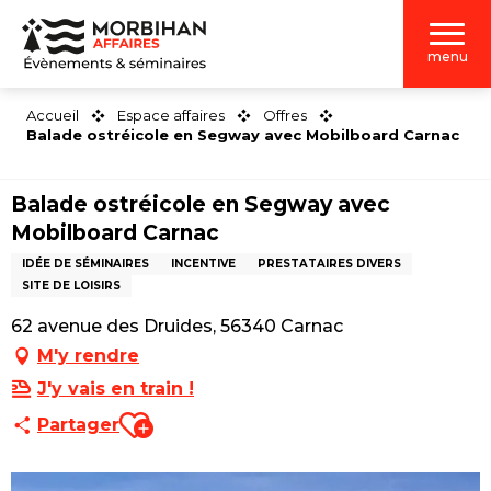
Aller
au
menu
contenu
principal
Accueil
Espace affaires
Offres
Balade ostréicole en Segway avec Mobilboard Carnac
Balade ostréicole en Segway avec
Mobilboard Carnac
IDÉE DE SÉMINAIRES
INCENTIVE
PRESTATAIRES DIVERS
SITE DE LOISIRS
62 avenue des Druides, 56340 Carnac
M'y rendre
J'y vais en train !
Ajouter aux favoris
Partager
"