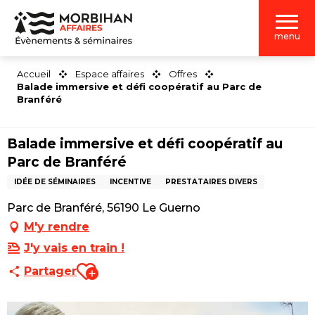
Aller
au
menu
contenu
principal
Accueil
Espace affaires
Offres
Balade immersive et défi coopératif au Parc de
Branféré
Balade immersive et défi coopératif au
Parc de Branféré
IDÉE DE SÉMINAIRES
INCENTIVE
PRESTATAIRES DIVERS
Parc de Branféré, 56190 Le Guerno
M'y rendre
J'y vais en train !
Ajouter aux favoris
Partager