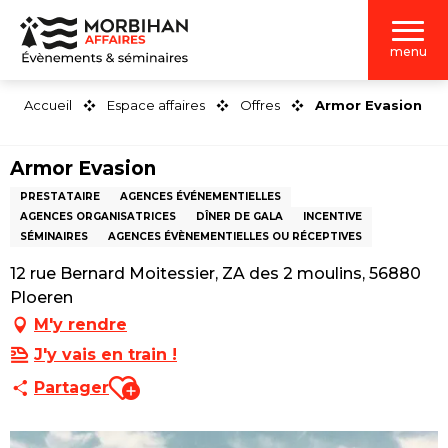
Aller
au
menu
contenu
principal
Accueil
Espace affaires
Offres
Armor Evasion
Armor Evasion
PRESTATAIRE
AGENCES ÉVÉNEMENTIELLES
AGENCES ORGANISATRICES
DÎNER DE GALA
INCENTIVE
SÉMINAIRES
AGENCES ÉVÈNEMENTIELLES OU RÉCEPTIVES
12 rue Bernard Moitessier, ZA des 2 moulins, 56880
Ploeren
M'y rendre
J'y vais en train !
Ajouter aux favoris
Partager