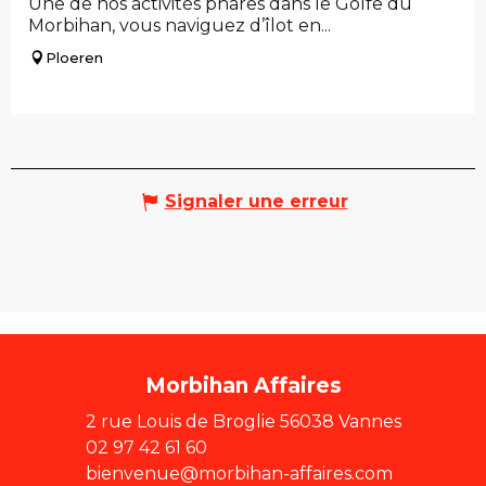
Une de nos activités phares dans le Golfe du
Morbihan, vous naviguez d’îlot en...
Ploeren
Signaler une erreur
Morbihan Affaires
2 rue Louis de Broglie 56038 Vannes
02 97 42 61 60
bienvenue@morbihan-affaires.com