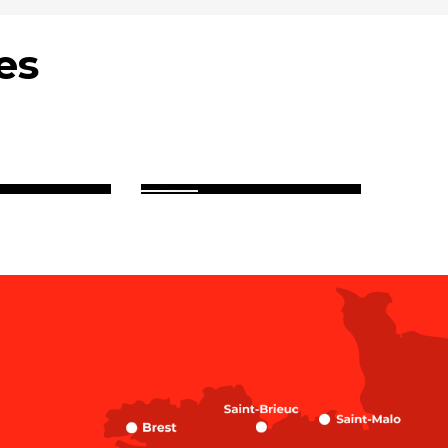
es
le de
Vannes Golfe du
n
Morbihan