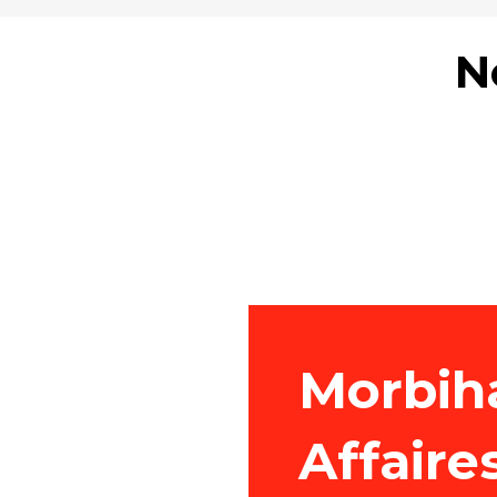
N
Canal de Nantes à
Brest
Pon
Carnac
Bro
Belle Ile en Mer
Morbih
Affaire