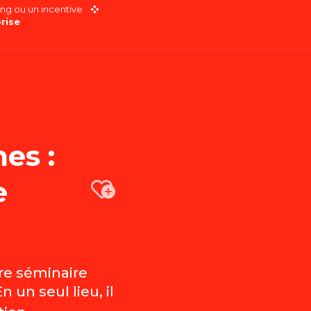
ng ou un incentive
rise
es :
e
Ajouter au
tre séminaire
En un seul lieu, il