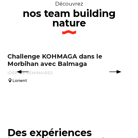
Découvrez
nos team building
nature
Challenge KOHMAGA dans le
Ra
Morbihan avec Balmaga
E
IDÉE DE SÉMINAIRES
ID
Lorient
V
Des expériences