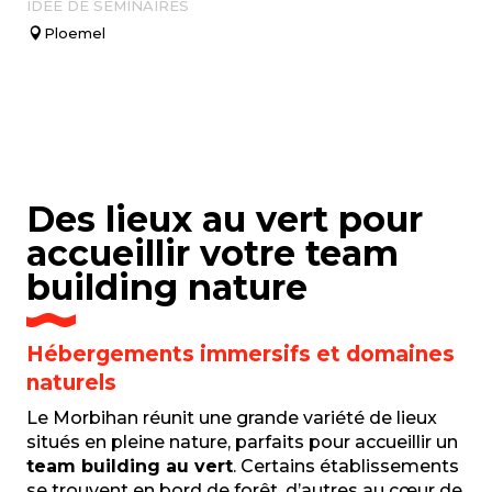
IDÉE DE SÉMINAIRES
A
Ploemel
Des lieux au vert pour
accueillir votre team
building nature
Hébergements immersifs et domaines
naturels
Le Morbihan réunit une grande variété de lieux
situés en pleine nature, parfaits pour accueillir un
team building au vert
. Certains établissements
se trouvent en bord de forêt, d’autres au cœur de