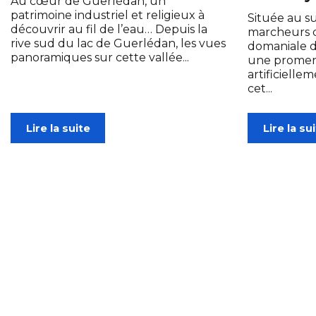
Au cœur de Guerlédan, un
patrimoine industriel et religieux à
Située au su
découvrir au fil de l’eau… Depuis la
marcheurs d
rive sud du lac de Guerlédan, les vues
domaniale d
panoramiques sur cette vallée...
une promena
artificiellem
cet...
Lire la suite
Lire la su
Le Mor