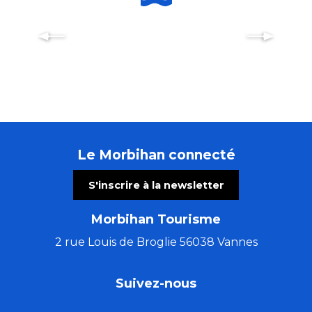
Lorient
Le Morbihan connecté
S'inscrire à la newsletter
Morbihan Tourisme
2 rue Louis de Broglie 56038 Vannes
Suivez-nous