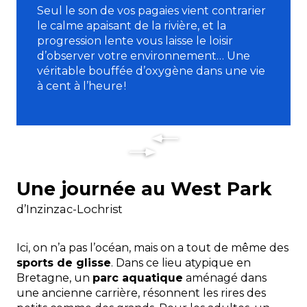
Seul le son de vos pagaies vient contrarier
le calme apaisant de la rivière, et la
progression lente vous laisse le loisir
d’observer votre environnement… Une
véritable bouffée d’oxygène dans une vie
à cent à l’heure !
Une journée au West Park
d’Inzinzac-Lochrist
Ici, on n’a pas l’océan, mais on a tout de même des
sports de glisse
. Dans ce lieu atypique en
Bretagne, un
parc aquatique
aménagé dans
une ancienne carrière, résonnent les rires des