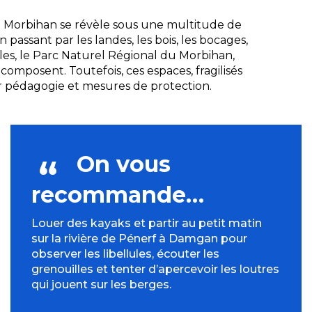
 du Morbihan se révèle sous une multitude de
en passant par les landes, les bois, les bocages,
vales, le Parc Naturel Régional du Morbihan,
composent. Toutefois, ces espaces, fragilisés
ier pédagogie et mesures de protection.
On vous
recommande…
Louer des kayaks et partir au petit matin
sur la rivière de Pénerf à Damgan pour
observer les libellules, écouter les
grenouilles et tenter d’apercevoir les loutres
qui jouent sur les berges.