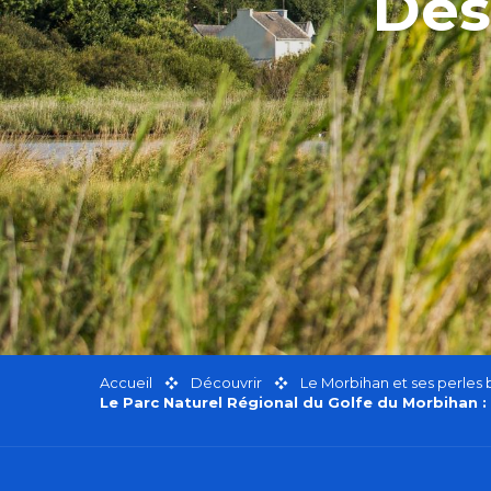
Des
Accueil
Découvrir
Le Morbihan et ses perles
Le Parc Naturel Régional du Golfe du Morbihan : m