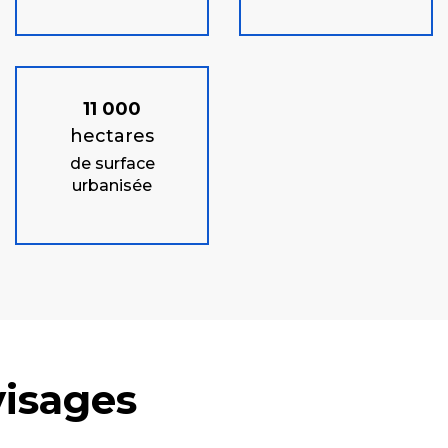
11 000
hectares
de surface
urbanisée
visages