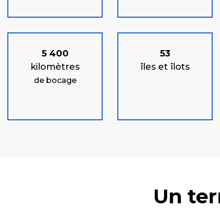
5 400
53
kilomètres
îles et îlots
de bocage
Un ter