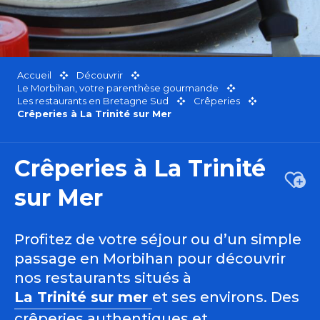
Accueil
Découvrir
Le Morbihan, votre parenthèse gourmande
Les restaurants en Bretagne Sud
Crêperies
Crêperies à La Trinité sur Mer
Crêperies à La Trinité
Ajou
sur Mer
Profitez de votre séjour ou d’un simple
passage en Morbihan pour découvrir
nos restaurants situés à
La Trinité sur mer
et ses environs. Des
crêperies authentiques et