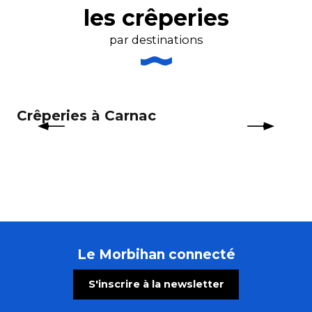
les crêperies
par destinations
Crêperies à Carnac
Cr
Le Morbihan connecté
S'inscrire à la newsletter