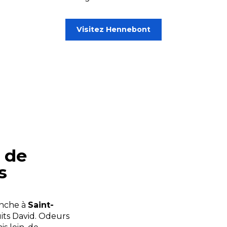
Visitez Hennebont
 de
s
nche à
Saint-
uits David. Odeurs