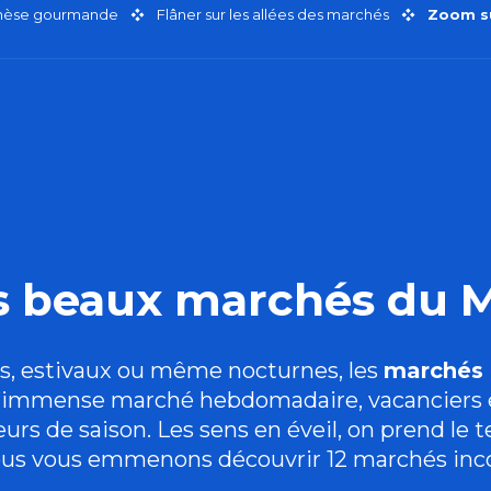
thèse gourmande
Flâner sur les allées des marchés
Zoom su
us beaux marchés du 
s,
estivaux
ou même
nocturnes
, les
marchés 
à l’immense marché hebdomadaire, vacanciers et
urs de saison. Les sens en éveil, on prend le te
nous vous emmenons découvrir 12 marchés inc