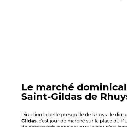
Le marché dominical
Saint-Gildas de Rhuy
Direction la belle
presqu’île de Rhuys : l
e dima
Gildas
, c’est jour de marché sur la place du P