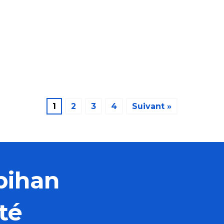
Recette de la salade d’aubergine et
andouille de Guémené
Homard grillé au barbecue et sauce
au beurre d’ail
Recette de la potée bretonne au
chou de Lorient
1
2
3
4
Suivant »
bihan
té