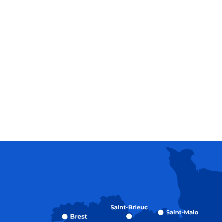
Recette de la pâte à crêpes
Gâteau aux pommes
Réaliser un plateau de fruits de mer
Recette des tagliatelles aux sardines
et artichauts