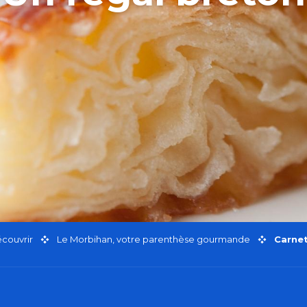
couvrir
Le Morbihan, votre parenthèse gourmande
Carnet