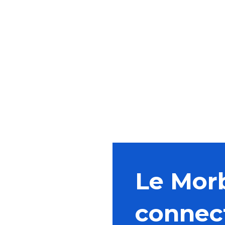
Recette de la galette des rois
Tartelettes aux fraises mousse
glacée et sablé breton
Recette du tartare d’huîtres dans son
bouillon à l’échalote
Recette de la galette saucisse
Le Mor
connec