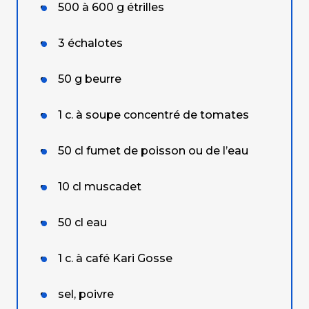
500 à 600
g
étrilles
3
échalotes
50
g
beurre
1
c. à soupe
concentré de tomates
50
cl
fumet de poisson ou de l’eau
10
cl
muscadet
50
cl
eau
1
c. à café
Kari Gosse
sel, poivre