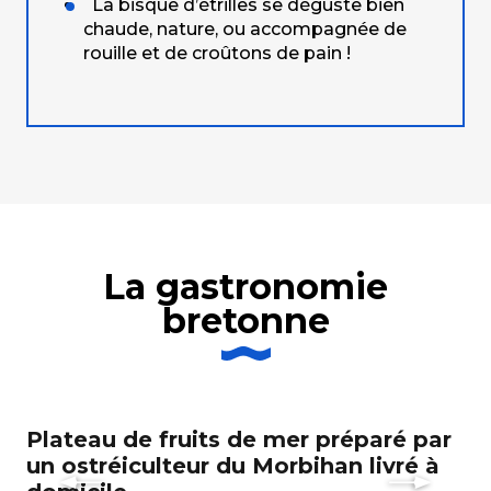
La bisque d’étrilles se déguste bien
chaude, nature, ou accompagnée de
rouille et de croûtons de pain !
La gastronomie
bretonne
Plateau de fruits de mer préparé par
Sé
un ostréiculteur du Morbihan livré à
sp