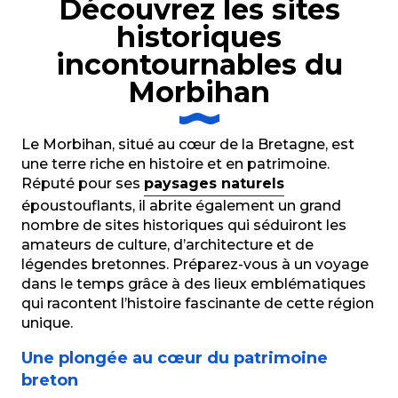
Découvrez les sites
Cairn de Petit Mont
historiques
Cairn de Gavrinis
Archéosite - Les Mégalithes de Monteneuf
incontournables du
Parc et Château de Loyat
Morbihan
Les Alignements de Carnac
Site des Mégalithes de Locmariaquer
Château de Josselin
Le Morbihan, situé au cœur de la Bretagne, est
Domaine de Kerlevenan
une terre riche en histoire et en patrimoine.
Allée Couverte du Grah Niol
Réputé pour ses
paysages naturels
Fontaine Saint-Hervé (XIXè s.)
époustouflants, il abrite également un grand
nombre de sites historiques qui séduiront les
amateurs de culture, d’architecture et de
légendes bretonnes. Préparez-vous à un voyage
dans le temps grâce à des lieux emblématiques
qui racontent l’histoire fascinante de cette région
unique.
Une plongée au cœur du patrimoine
breton