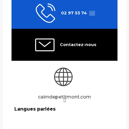
02 97 53 74
▒▒
Contactez-nous
cairndepetitmont.com
Langues parlées
Langues parlées