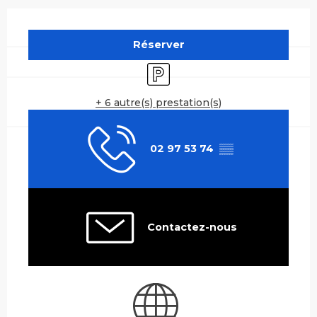
Ouverture et coordonnées
Réserver
Parking
+ 6 autre(s) prestation(s)
02 97 53 74
▒▒
Contactez-nous