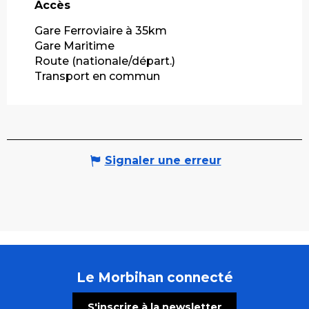
Accès
Accès
Gare Ferroviaire à 35km
Gare Maritime
Route (nationale/départ.)
Transport en commun
Signaler une erreur
Le Morbihan connecté
S'inscrire à la newsletter