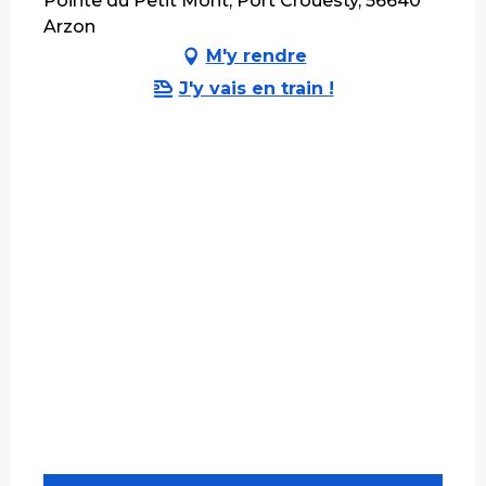
Pointe du Petit Mont, Port Crouesty, 56640
Arzon
M'y rendre
J'y vais en train !