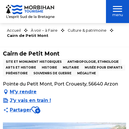
Aller
au
menu
contenu
principal
Accueil
À voir – à Faire
Culture & patrimoine
Cairn de Petit Mont
Cairn de Petit Mont
SITE ET MONUMENT HISTORIQUES
ANTHROPOLOGIE, ETHNOLOGIE
ARTS ET HISTOIRE
HISTOIRE
MILITAIRE
MUSÉE POUR ENFANTS
PRÉHISTOIRE
SOUVENIRS DE GUERRE
MÉGALITHE
Pointe du Petit Mont, Port Crouesty, 56640 Arzon
M'y rendre
J'y vais en train !
Ajouter aux favoris
Partager