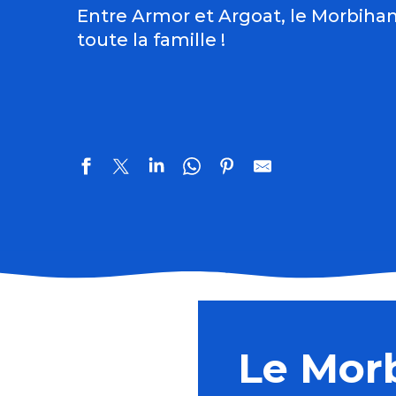
Entre Armor et Argoat, le Morbihan 
toute la famille !
Musée du Faouët
La Maison du Cidre
Compagnie du Golfe
Le Mor
Site des Mégalithes de Locmariaquer
Les Alignements de Carnac