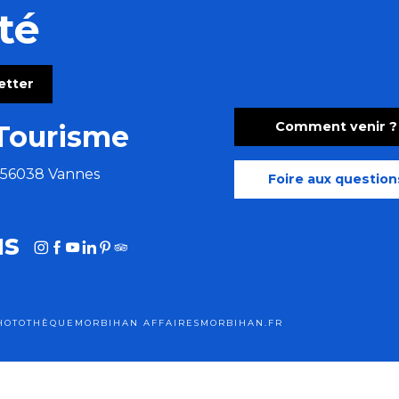
té
letter
Comment venir ?
Tourisme
e 56038 Vannes
Foire aux question
us
HOTOTHÈQUE
MORBIHAN AFFAIRES
MORBIHAN.FR
tions légales
Cookies
Plan du site
Accessibilité : site non conf