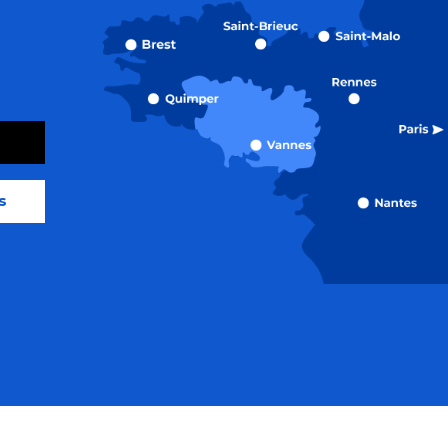
s
orme