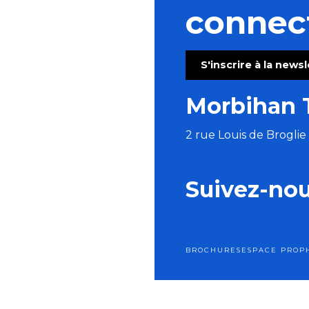
Musée de la Résistance en Bretagne
connec
Celt’Aventures - Parcours Acrobatiques
Village de l'An Mil
Eclosarium - Musée et boutique
S'inscrire à la news
Quest'as trouvé - Escape Game
Parc du P'tit Délire
Morbihan 
Château de Josselin
2 rue Louis de Brogli
Suivez-no
BROCHURES
ESPACE PRO
P
Men