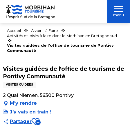
Aller
au
menu
contenu
principal
Accueil
À voir – à Faire
Activités et loisirs à faire dans le Morbihan en Bretagne sud
Visites guidées de l'office de tourisme de Pontivy
Communauté
Visites guidées de l'office de tourisme de
Pontivy Communauté
VISITES GUIDÉES
2 Quai Niemen, 56300 Pontivy
M'y rendre
J'y vais en train !
Ajouter aux favoris
Partager