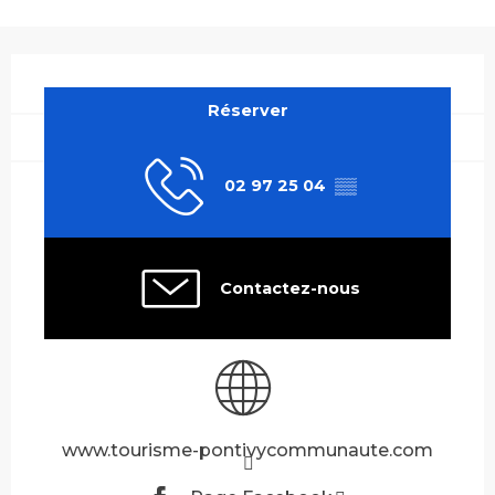
Ouverture et coordonnées
Réserver
02 97 25 04
▒▒
Contactez-nous
www.tourisme-pontivycommunaute.com