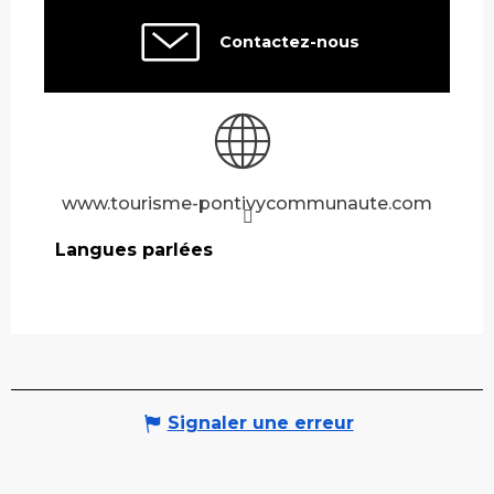
Contactez-nous
www.tourisme-pontivycommunaute.com
Langues parlées
Langues parlées
Signaler une erreur