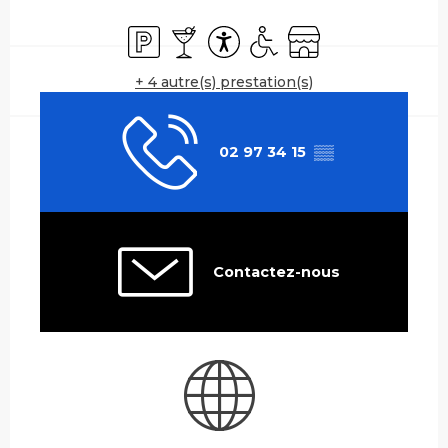
Ouverture et coordonnées
Parking
Bar / Buvette
Accessibilité
Accès handicapés
Boutique
+ 4 autre(s) prestation(s)
02 97 34 15
▒▒
Contactez-nous