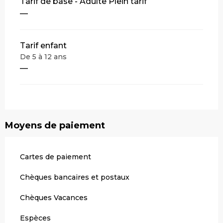
Tarifs 2026
Tarif de base - Adulte Plein tarif
—
Tarif enfant
De 5 à 12 ans
—
Moyens de paiement
Cartes de paiement
Chèques bancaires et postaux
Chèques Vacances
Espèces