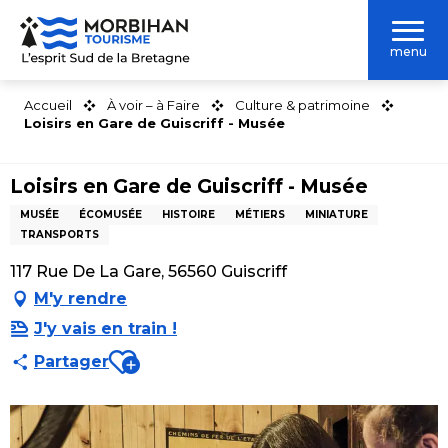
Aller
au
menu
contenu
principal
Accueil
À voir – à Faire
Culture & patrimoine
Loisirs en Gare de Guiscriff - Musée
Loisirs en Gare de Guiscriff - Musée
MUSÉE
ÉCOMUSÉE
HISTOIRE
MÉTIERS
MINIATURE
TRANSPORTS
117 Rue De La Gare, 56560 Guiscriff
M'y rendre
J'y vais en train !
Ajouter aux favoris
Partager