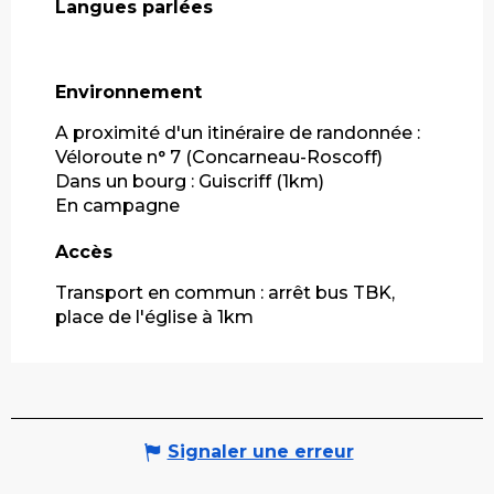
Langues parlées
Langues parlées
Environnement
Environnement
A proximité d'un itinéraire de randonnée :
Véloroute n° 7 (Concarneau-Roscoff)
Dans un bourg :
Guiscriff
(1km)
En campagne
Accès
Accès
Transport en commun : arrêt bus TBK,
place de l'église à 1km
Signaler une erreur