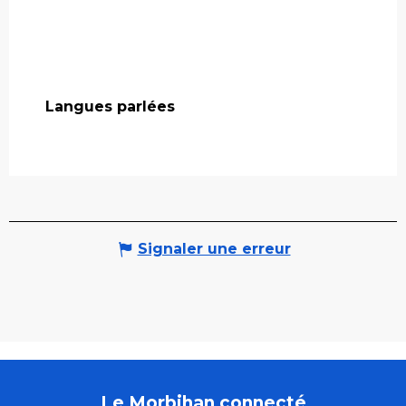
Langues parlées
Langues parlées
Signaler une erreur
Le Morbihan connecté