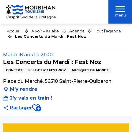
Aller
au
menu
contenu
principal
Accueil
À voir – à Faire
Agenda
Tout l’agenda
Les Concerts du Mardi : Fest Noz
Mardi 18 août à 21:00
Les Concerts du Mardi : Fest Noz
CONCERT
FEST-DEIZ / FEST-NOZ
MUSIQUES DU MONDE
Place du Marché, 56510 Saint-Pierre-Quiberon
M'y rendre
J'y vais en train !
Ajouter aux favoris
Partager