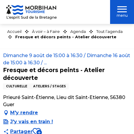
Aller
au
menu
contenu
principal
Accueil
À voir – à Faire
Agenda
Tout l’agenda
Fresque et décors peints - Atelier découverte
Dimanche 9 août de 15:00 à 16:30 / Dimanche 16 août
de 15:00 à 16:30 / ...
Fresque et décors peints - Atelier
découverte
CULTURELLE
ATELIERS / STAGES
Prieuré Saint-Étienne, Lieu dit Saint-Etienne, 56380
Guer
M'y rendre
J'y vais en train !
Ajouter aux favoris
Partager