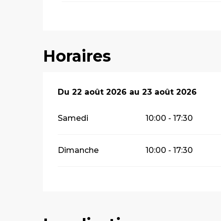
Horaires
Du
Du
22 août 2026
22 août 2026
au
au
23 août 2026
23 août 2026
Samedi
10:00 - 17:30
Dimanche
10:00 - 17:30