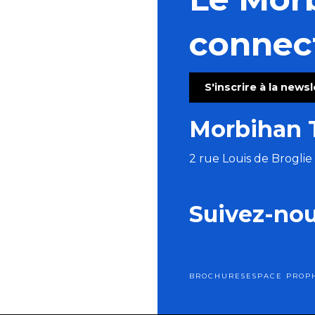
connec
S'inscrire à la news
Morbihan 
2 rue Louis de Brogli
Suivez-no
BROCHURES
ESPACE PRO
P