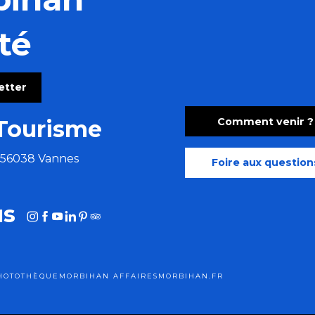
té
letter
Comment venir ?
Tourisme
e 56038 Vannes
Foire aux question
us
HOTOTHÈQUE
MORBIHAN AFFAIRES
MORBIHAN.FR