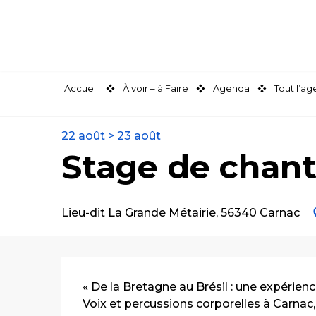
Aller
au
contenu
principal
Accueil
À voir – à Faire
Agenda
Tout l’a
22 août > 23 août
Stage de chant 
Lieu-dit La Grande Métairie, 56340 Carnac
Description
« De la Bretagne au Brésil : une expérienc
Voix et percussions corporelles à Carnac