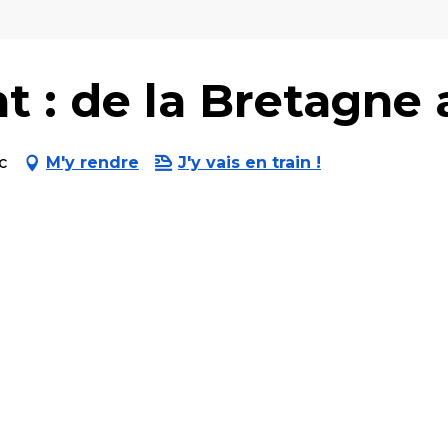
t : de la Bretagne 
c
M'y rendre
J'y vais en train !