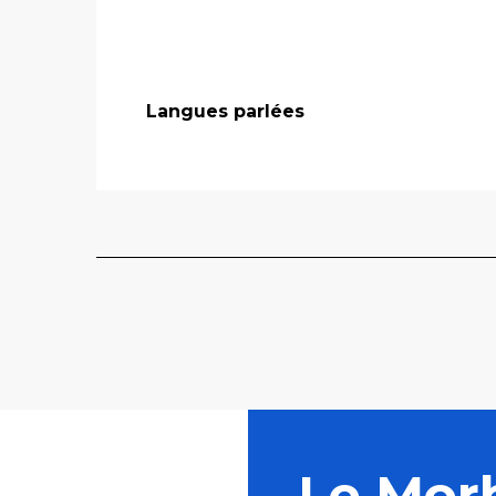
Langues parlées
Langues parlées
Le Mor