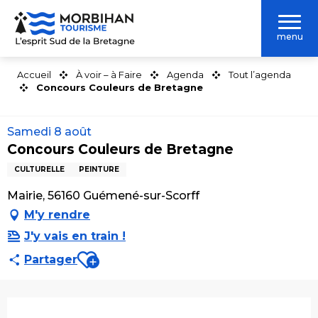
Aller
au
menu
contenu
principal
Accueil
À voir – à Faire
Agenda
Tout l’agenda
Concours Couleurs de Bretagne
Samedi 8 août
Concours Couleurs de Bretagne
CULTURELLE
PEINTURE
Mairie, 56160 Guémené-sur-Scorff
M'y rendre
J'y vais en train !
Ajouter aux favoris
Partager