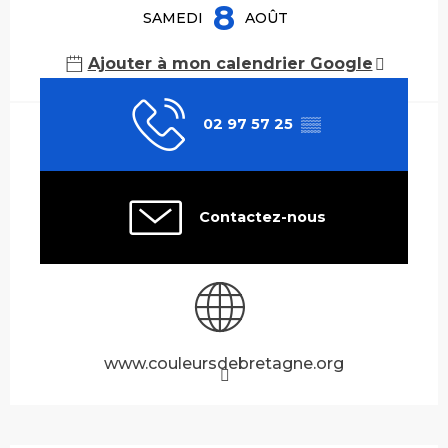
8
SAMEDI
AOÛT
Ajouter à mon calendrier Google
02 97 57 25
▒▒
Contactez-nous
www.couleursdebretagne.org