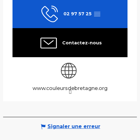
02 97 57 25
▒▒
Contactez-nous
www.couleursdebretagne.org
Signaler une erreur