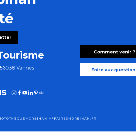
té
ny
letter
t déco, église Saint-Joseph
Comment venir ?
Tourisme
e 56038 Vannes
Foire aux question
us
HOTOTHÈQUE
MORBIHAN AFFAIRES
MORBIHAN.FR