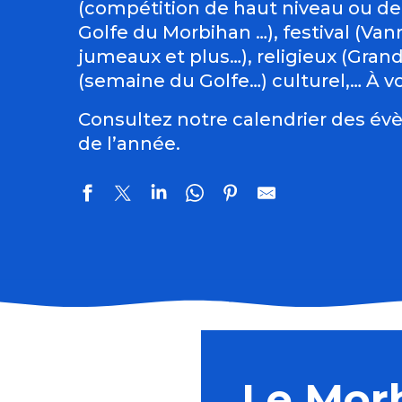
(compétition de haut niveau ou de
Golfe du Morbihan …), festival (Vann
jumeaux et plus…), religieux (Gran
(semaine du Golfe…) culturel,… À vo
Consultez notre calendrier des évè
de l’année.
Marché semi-nocturne
Les grandes échappées : les secrets de Saint-Fiacre
Sortie nature : Peinture végétale
Le Mor
Sortie nature : une soirée sur la lande