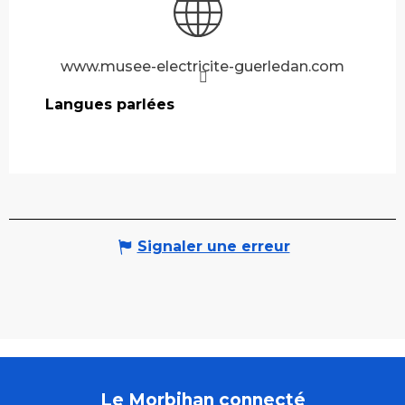
www.musee-electricite-guerledan.com
Langues parlées
Langues parlées
Signaler une erreur
Le Morbihan connecté