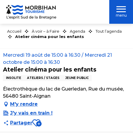
Aller
au
menu
contenu
principal
Accueil
À voir – à Faire
Agenda
Tout l’agenda
Atelier cinéma pour les enfants
Mercredi 19 août de 15:00 à 16:30 / Mercredi 21
octobre de 15:00 à 16:30
Atelier cinéma pour les enfants
INSOLITE
ATELIERS / STAGES
JEUNE PUBLIC
Électrothèque du lac de Guerledan, Rue du musée,
56480 Saint-Aignan
M'y rendre
J'y vais en train !
Ajouter aux favoris
Partager