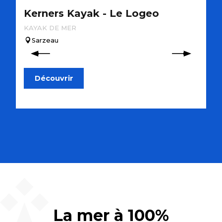
Kerners Kayak - Le Logeo
I
Ports de plaisance
V
KAYAK DE MER
C
Sarzeau
Découvrir
La mer à 100%