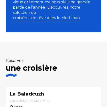
vieux gréement est possible une grande
partie de l’année ! Découvrez notre
sélection de
croisières de rêve dans le Morbihan
.
Réservez
une croisière
La Baladeuzh
CROISIÈRES MARITIMES
Arzon