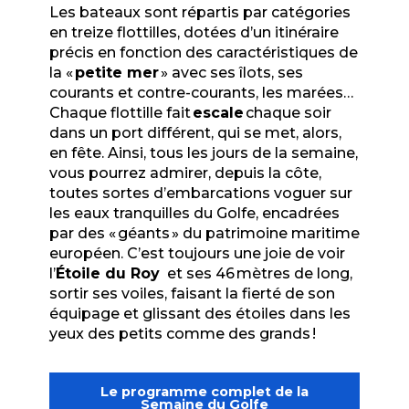
Les bateaux sont répartis par catégories
en treize flottilles, dotées d’un itinéraire
précis en fonction des caractéristiques de
la «
petite mer
» avec ses îlots, ses
courants et contre-courants, les marées…
Chaque flottille fait
escale
chaque soir
dans un port différent, qui se met
,
alo
r
s
,
en fête. Ainsi, tous les jours de la semaine,
vous pourrez admirer
,
depuis la côte
,
toutes sortes d’embarcations voguer sur
les eaux tranquilles du Golfe, encadré
e
s
par des «
g
é
ants
»
du patrimoine maritime
europ
é
en. C
’
est toujours une joie de voir
l
’
Étoile du Roy
et ses 46 mètres de long,
sortir
se
s voiles, faisant la fierté de son
équipage et glissant des étoiles dans les
yeux des petits comme des grands
!
Le programme complet de la
Semaine du Golfe