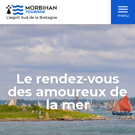
Aller
au
menu
contenu
principal
Le rendez-vous
des amoureux de
la mer