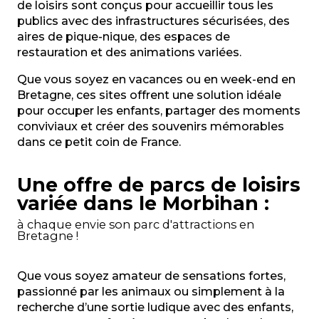
de loisirs sont conçus pour accueillir tous les
TrampÔforest® Park Vannes
publics avec des infrastructures sécurisées, des
Base de loisirs Moulin Neuf Aventure
aires de pique-nique, des espaces de
Celt’Aventures - Parcours Acrobatiques
restauration et des animations variées.
Parc du P'tit Délire
Que vous soyez en vacances ou en week-end en
Bretagne, ces sites offrent une solution idéale
pour occuper les enfants, partager des moments
conviviaux et créer des souvenirs mémorables
dans ce petit coin de France.
Une offre de parcs de loisirs
variée dans le Morbihan :
à chaque envie son parc d'attractions en
Bretagne !
Que vous soyez amateur de sensations fortes,
passionné par les animaux ou simplement à la
recherche d’une sortie ludique avec des enfants,