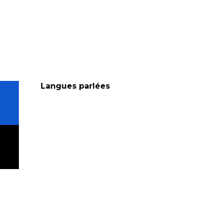
Langues parlées
Langues parlées