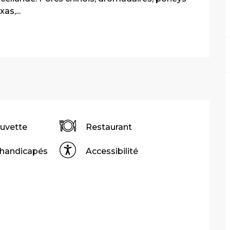
s,...
Buvette
Restaurant
 handicapés
Accessibilité