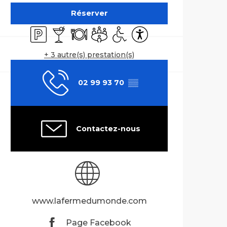
Réserver
Parking
Bar / Buvette
Restaurant
Salle de réunion
Accès handicapés
Accessibilité
+ 3 autre(s) prestation(s)
02 99 93 70
▒▒
Contactez-nous
www.lafermedumonde.com
Page Facebook