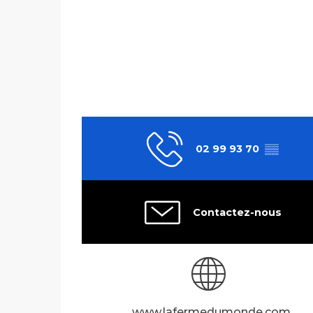
02 99 93 70
▒▒
Contactez-nous
www.lafermedumonde.com