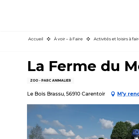
Aller
au
contenu
principal
Accueil
À voir – à Faire
Activités et loisirs à 
La Ferme du 
ZOO - PARC ANIMALIER
Le Bois Brassu, 56910 Carentoir
M'y ren