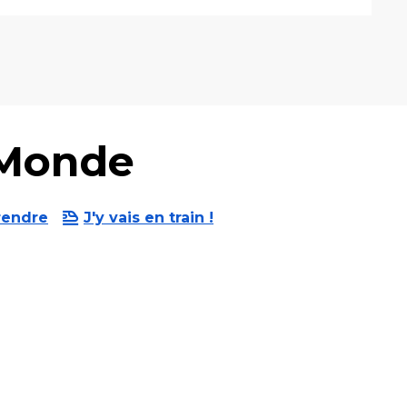
 Monde
rendre
J'y vais en train !