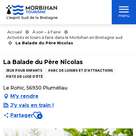
Aller
au
menu
contenu
principal
Accueil
À voir – à Faire
Activités et loisirs à faire dans le Morbihan en Bretagne sud
La Balade du Père Nicolas
La Balade du Père Nicolas
JEUX POUR ENFANTS
PARC DE LOISIRS ET D'ATTRACTIONS
PISTE DE LUGE D’ÉTÉ
Le Rohic, 56930 Pluméliau
M'y rendre
J'y vais en train !
Ajouter aux favoris
Partager