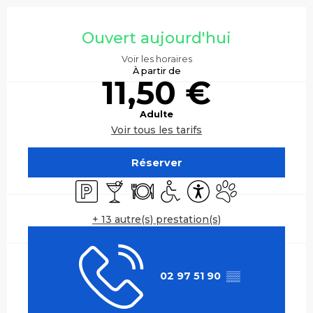
Ouverture et coordonnées
Ouvert aujourd'hui
Voir les horaires
À partir de
11,50 €
Adulte
Voir tous les tarifs
Réserver
Parking
Bar / Buvette
Restaurant
Accès handicapés
Accessibilité
Animaux accepté
+ 13 autre(s) prestation(s)
02 97 51 90
▒▒