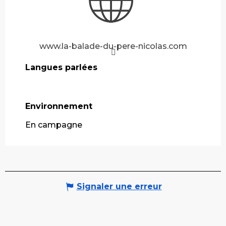
www.la-balade-du-pere-nicolas.com
Langues parlées
Langues parlées
Environnement
Environnement
En campagne
Signaler une erreur