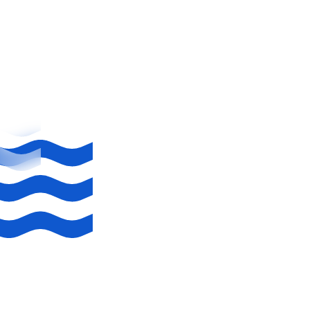
Sauvage & Mythique
Gastro
Prenez de grands bols d’air Bret