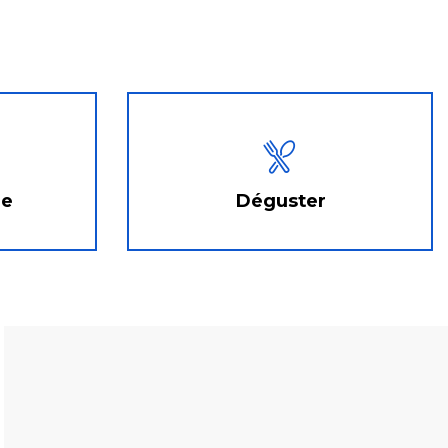
r
re
Déguster