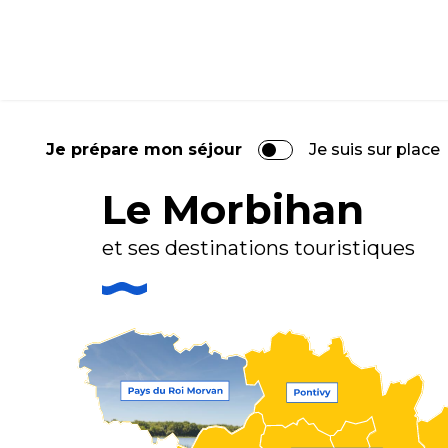
Aller
au
contenu
principal
Entre nature et patrimoine au Pays du R
Je prépare mon séjour
Je suis sur place
Le Morbihan
et ses destinations touristiques