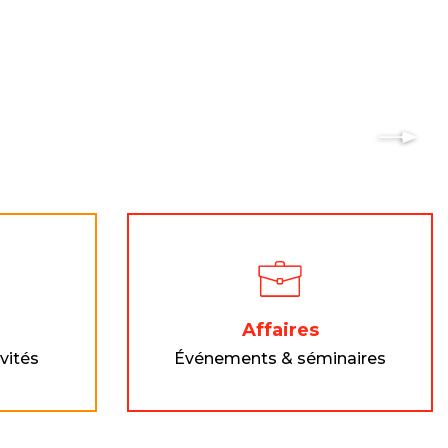
 en Morbihan
Affaires
ivités
Événements & séminaires