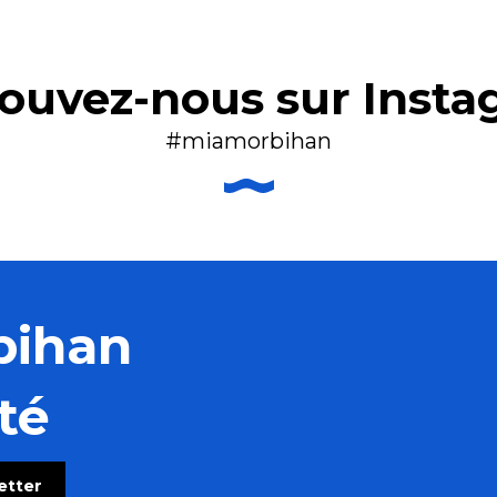
ouvez-nous sur Inst
#miamorbihan
bihan
té
letter