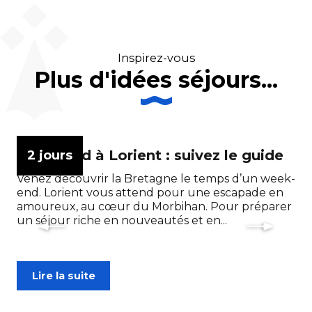
Inspirez-vous
Plus d'idées séjours...
Week end à Lorient : suivez le guide
Un
2 jours
i
Venez découvrir la Bretagne le temps d’un week-
end. Lorient vous attend pour une escapade en
Et 
amoureux, au cœur du Morbihan. Pour préparer
ét
un séjour riche en nouveautés et en...
et 
pou
Lire la suite