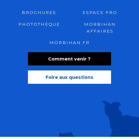
BROCHURES
ESPACE PRO
PHOTOTHÈQUE
MORBIHAN
AFFAIRES
MORBIHAN.FR
Comment venir ?
Foire aux questions
Recherche
Accessibili