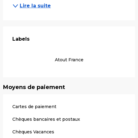
Lire la suite
Offres de prestations
Labels
Labels
Atout France
Moyens de paiement
Cartes de paiement
Chèques bancaires et postaux
Chèques Vacances