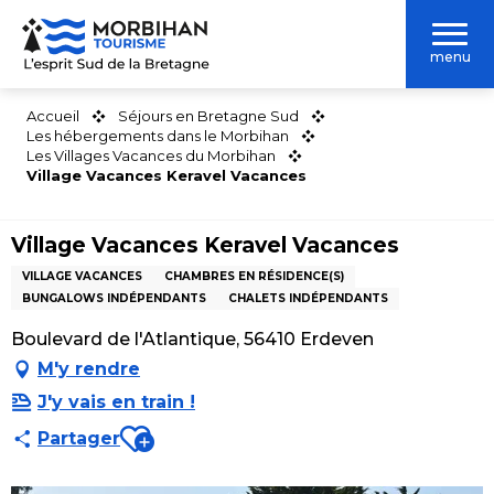
Aller
au
menu
contenu
principal
Accueil
Séjours en Bretagne Sud
Les hébergements dans le Morbihan
Les Villages Vacances du Morbihan
Village Vacances Keravel Vacances
Village Vacances Keravel Vacances
VILLAGE VACANCES
CHAMBRES EN RÉSIDENCE(S)
BUNGALOWS INDÉPENDANTS
CHALETS INDÉPENDANTS
Boulevard de l'Atlantique, 56410 Erdeven
M'y rendre
J'y vais en train !
Ajouter aux favoris
Partager