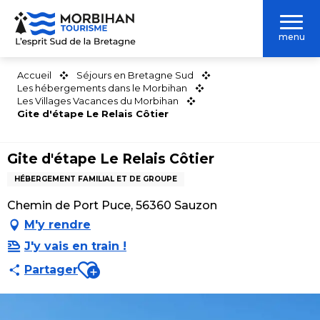
Aller
au
menu
contenu
principal
Accueil
Séjours en Bretagne Sud
Les hébergements dans le Morbihan
Les Villages Vacances du Morbihan
Gite d'étape Le Relais Côtier
Gite d'étape Le Relais Côtier
HÉBERGEMENT FAMILIAL ET DE GROUPE
Chemin de Port Puce, 56360 Sauzon
M'y rendre
J'y vais en train !
Ajouter aux favoris
Partager