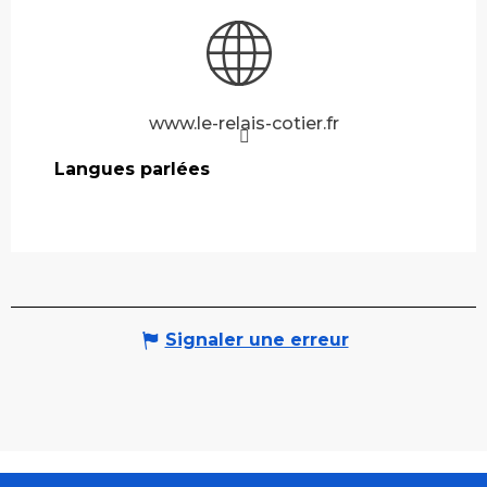
www.le-relais-cotier.fr
Langues parlées
Langues parlées
Signaler une erreur