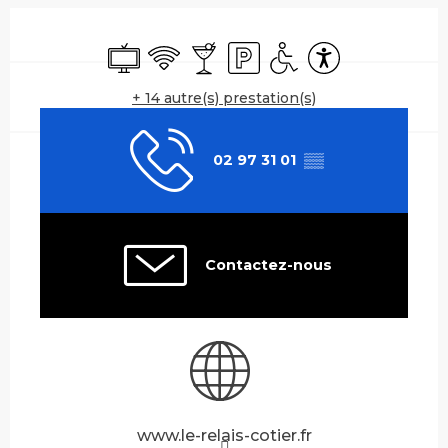
Ouverture et coordonnées
Télévision
WiFi
Bar / Buvette
Parking
Accès handicapés
Accessibilité
+ 14 autre(s) prestation(s)
02 97 31 01
▒▒
Contactez-nous
www.le-relais-cotier.fr