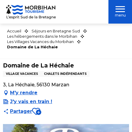
Aller
au
menu
contenu
principal
Accueil
Séjours en Bretagne Sud
Les hébergements dans le Morbihan
Les Villages Vacances du Morbihan
Domaine de La Héchaie
Domaine de La Héchaie
VILLAGE VACANCES
CHALETS INDÉPENDANTS
3, La Héchaie, 56130 Marzan
M'y rendre
J'y vais en train !
Ajouter aux favoris
Partager