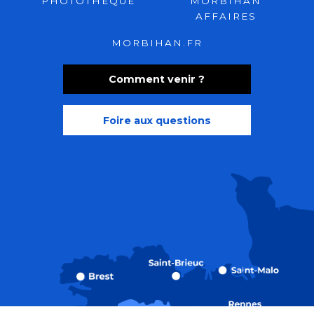
PHOTOTHÈQUE
MORBIHAN
AFFAIRES
MORBIHAN.FR
Comment venir ?
Foire aux questions
Recherche
Accessibili