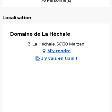
76 Personne(s)
Localisation
Domaine de La Héchaie
3, La Héchaie, 56130 Marzan
M'y rendre
J'y vais en train !