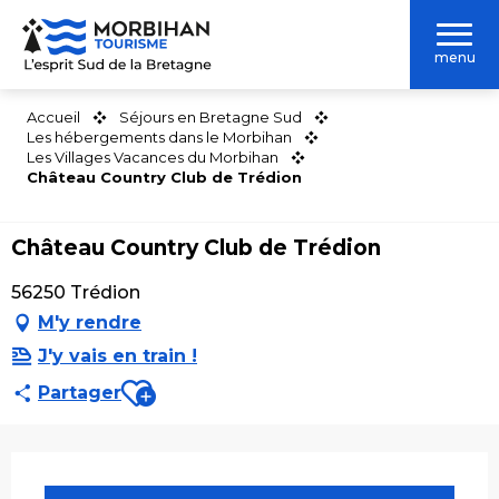
Aller
au
menu
contenu
principal
Accueil
Séjours en Bretagne Sud
Les hébergements dans le Morbihan
Les Villages Vacances du Morbihan
Château Country Club de Trédion
Château Country Club de Trédion
56250 Trédion
M'y rendre
J'y vais en train !
Ajouter aux favoris
Partager
Ouverture et coordonnées