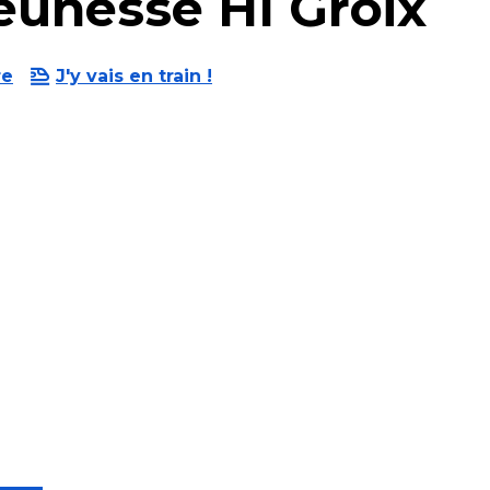
eunesse HI Groix
re
J'y vais en train !