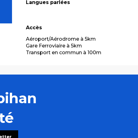
Langues parlées
Langues parlées
Accès
Accès
Aéroport/Aérodrome à 5km
Gare Ferroviaire à 5km
Transport en commun à 100m
bihan
té
letter