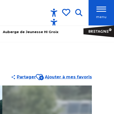
menu
Accessibilité
Recherche
Voir les favoris
Auberge de Jeunesse HI Groix
Ajouter aux favoris
Partager
Ajouter à mes favoris