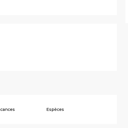
stations
acances
Espèces