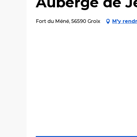
Auberge de J
Fort du Méné, 56590 Groix
M'y rend