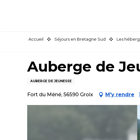
Aller
au
contenu
principal
Accueil
Séjours en Bretagne Sud
Les héberg
Auberge de Jeu
AUBERGE DE JEUNESSE
Fort du Méné, 56590 Groix
M'y rendre