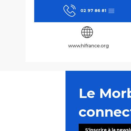
02 97 86 81
▒▒
www.hifrance.org
Le Mor
connec
S'inscrire à la news