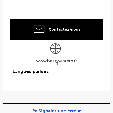
Contactez-nous
www.bestwestern.fr
Langues parlées
Langues parlées
Signaler une erreur