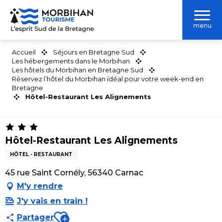
Aller
au
menu
contenu
principal
Accueil
Séjours en Bretagne Sud
Les hébergements dans le Morbihan
Les hôtels du Morbihan en Bretagne Sud
Réservez l’hôtel du Morbihan idéal pour votre week-end en
Bretagne
Hôtel-Restaurant Les Alignements
Hôtel-Restaurant Les Alignements
HÔTEL - RESTAURANT
45 rue Saint Cornély, 56340 Carnac
M'y rendre
J'y vais en train !
Ajouter aux favoris
Partager