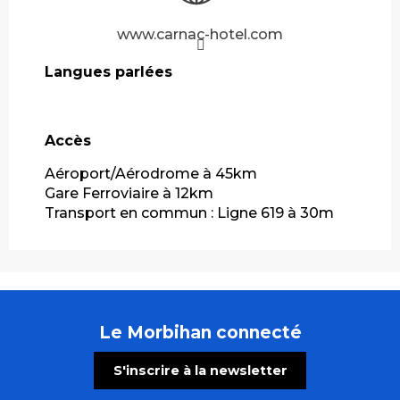
www.carnac-hotel.com
Langues parlées
Langues parlées
Accès
Accès
Aéroport/Aérodrome à 45km
Gare Ferroviaire à 12km
Transport en commun : Ligne 619 à 30m
Le Morbihan connecté
S'inscrire à la newsletter