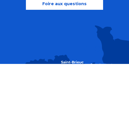
Foire aux questions
Recherche
Accessibili