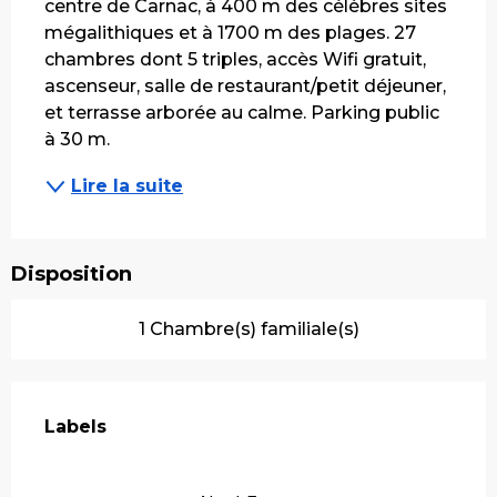
centre de Carnac, à 400 m des célèbres sites 
mégalithiques et à 1700 m des plages. 27 
chambres dont 5 triples, accès Wifi gratuit, 
ascenseur, salle de restaurant/petit déjeuner, 
et terrasse arborée au calme. Parking public 
à 30 m.
Lire la suite
Disposition
1 Chambre(s) familiale(s)
Offres de prestations
Labels
Labels