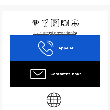
Ouverture et coordonnées
WiFi
Bar / Buvette
Parking
Restaurant
Terrasse
+ 2 autre(s) prestation(s)
Appeler
Contactez-nous