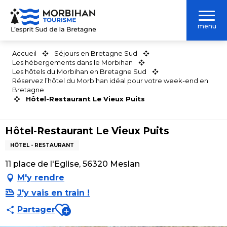
Aller
au
menu
contenu
principal
Accueil
Séjours en Bretagne Sud
Les hébergements dans le Morbihan
Les hôtels du Morbihan en Bretagne Sud
Réservez l’hôtel du Morbihan idéal pour votre week-end en
Bretagne
Hôtel-Restaurant Le Vieux Puits
Hôtel-Restaurant Le Vieux Puits
HÔTEL - RESTAURANT
11 place de l'Eglise, 56320 Meslan
M'y rendre
J'y vais en train !
Ajouter aux favoris
Partager