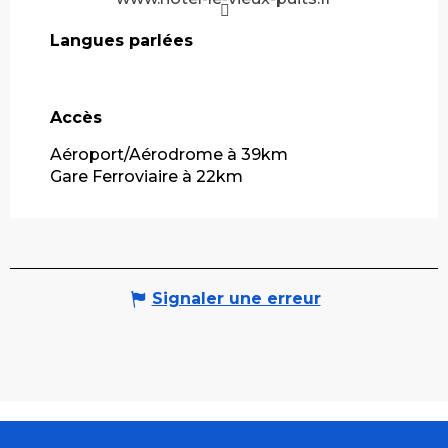
Langues parlées
Langues parlées
Accès
Accès
Aéroport/Aérodrome à 39km
Gare Ferroviaire à 22km
Signaler une erreur