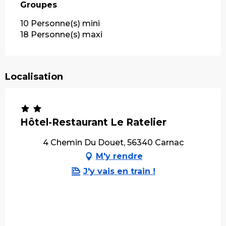
Groupes
Groupes
10 Personne(s) mini
18 Personne(s) maxi
Localisation
Hôtel-Restaurant Le Ratelier
4 Chemin Du Douet, 56340 Carnac
M'y rendre
J'y vais en train !