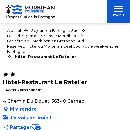
Aller
au
menu
contenu
principal
Accueil
Séjours en Bretagne Sud
Les hébergements dans le Morbihan
Les hôtels du Morbihan en Bretagne Sud
Réservez l’hôtel du Morbihan idéal pour votre week-end en
Bretagne
Hôtel-Restaurant Le Ratelier
Hôtel-Restaurant Le Ratelier
HÔTEL - RESTAURANT
4 Chemin Du Douet, 56340 Carnac
M'y rendre
J'y vais en train !
Ajouter aux favoris
Partager