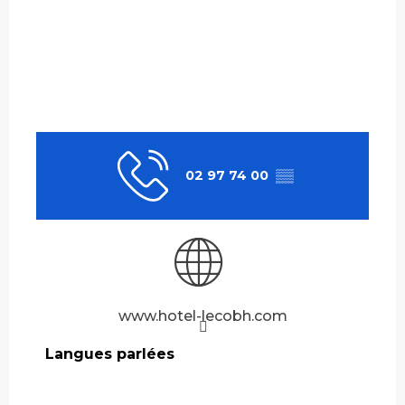
02 97 74 00
▒▒
www.hotel-lecobh.com
Langues parlées
Langues parlées