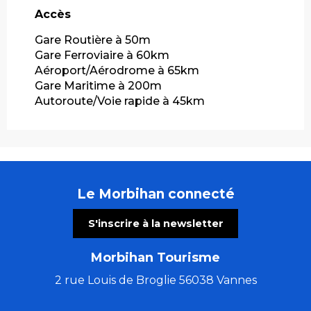
Accès
Accès
Gare Routière à 50m
Gare Ferroviaire à 60km
Aéroport/Aérodrome à 65km
Gare Maritime à 200m
Autoroute/Voie rapide à 45km
Le Morbihan connecté
S'inscrire à la newsletter
Morbihan Tourisme
2 rue Louis de Broglie 56038 Vannes