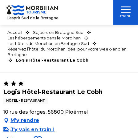
Aller
au
menu
contenu
principal
Accueil
Séjours en Bretagne Sud
Les hébergements dans le Morbihan
Les hôtels du Morbihan en Bretagne Sud
Réservez l’hôtel du Morbihan idéal pour votre week-end en
Bretagne
Logis Hôtel-Restaurant Le Cobh
Logis Hôtel-Restaurant Le Cobh
HÔTEL - RESTAURANT
10 rue des forges, 56800 Ploërmel
M'y rendre
J'y vais en train !
Ajouter aux favoris