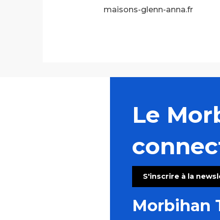
maisons-glenn-anna.fr
Le Mor
connec
S'inscrire à la news
Morbihan 