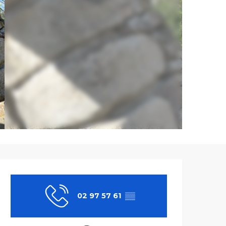
Ouverture et co
02 97 57 61
▒▒