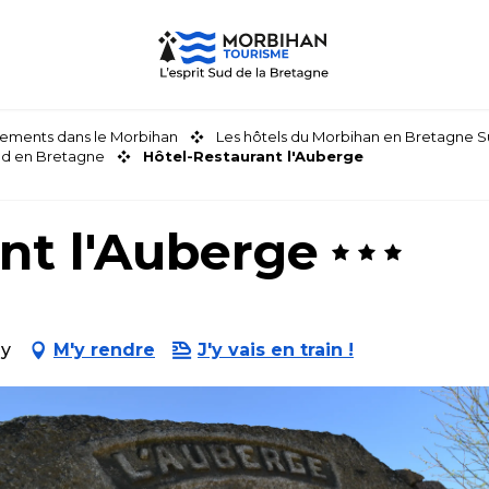
ements dans le Morbihan
Les hôtels du Morbihan en Bretagne 
nd en Bretagne
Hôtel-Restaurant l'Auberge
nt l'Auberge
ay
M'y rendre
J'y vais en train !