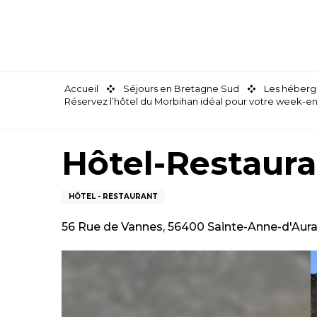
Aller
au
contenu
principal
Accueil
Séjours en Bretagne Sud
Les héberg
Réservez l’hôtel du Morbihan idéal pour votre week-e
Hôtel-Restaura
HÔTEL - RESTAURANT
56 Rue de Vannes, 56400 Sainte-Anne-d'Aur