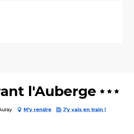
ant l'Auberge
Auray
M'y rendre
J'y vais en train !