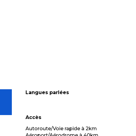
Langues parlées
Langues parlées
Accès
Accès
Autoroute/Voie rapide à 2km
Aéroport/Aérodrome à 40km